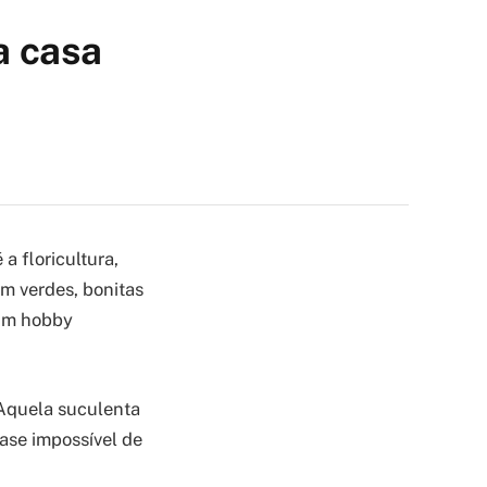
a casa
a floricultura,
am verdes, bonitas
 Um hobby
 Aquela suculenta
ase impossível de