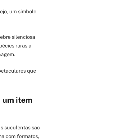
sejo, um símbolo
ebre silenciosa
pécies raras a
inagem.
petaculares que
ou um item
As suculentas são
uma com formatos,