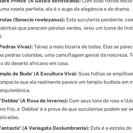
lack Prince’ (A Gótica Sofisticada):
Com suas folhas escura
ma roseta perfeita, ela é o auge da elegância e do drama.
rolas (Senecio rowleyanus):
Esta suculenta pendente, com
bolinhas que parecem pérolas verdes, virou um ícone do Ins
r.
Pedras Vivas):
Talvez a mais bizarra de todas. Elas se par
 pedras coloridas, uma camuflagem genial da natureza. Te
o do deserto africano em casa.
mplo de Buda’ (A Escultura Viva):
Suas folhas se empilham
compacta que ela realmente parece um templo budista em m
arquitetônica.
‘Debbie’ (A Rosa de Inverno):
Com seus tons de rosa e lilás
 no frio, a ‘Debbie’ é a prova de que suculentas podem ser
elicadas.
antastic’ (A Variegata Deslumbrante):
Esta é a estrela d