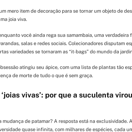
 um mero item de decoração para se tornar um objeto de de
ma joia viva.
enquanto você ainda rega sua samambaia, uma verdadeira f
arandas, salas e redes sociais. Colecionadores disputam es
ertas variedades se tornaram as “it-bags” do mundo da jard
bsessão atingiu seu ápice, com uma lista de plantas tão es
ença de morte de tudo o que é sem graça.
 ‘joias vivas’: por que a suculenta vir
a mudança de patamar? A resposta está na exclusividade. 
versidade quase infinita, com milhares de espécies, cada 