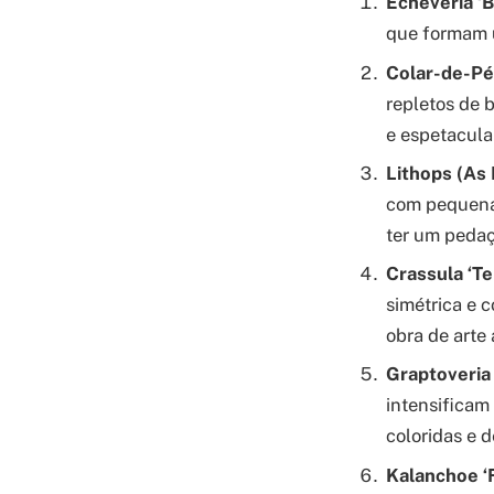
Echeveria ‘B
que formam u
Colar-de-Pé
repletos de 
e espetacula
Lithops (As 
com pequenas
ter um pedaç
Crassula ‘Te
simétrica e 
obra de arte 
Graptoveria 
intensificam
coloridas e d
Kalanchoe ‘F