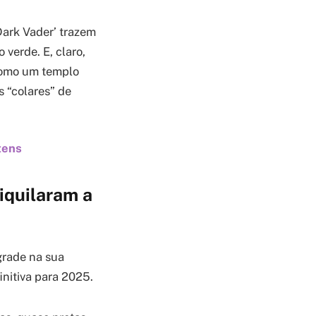
‘Dark Vader’ trazem
verde. E, claro,
 como um templo
 “colares” de
tens
iquilaram a
grade na sua
initiva para 2025.