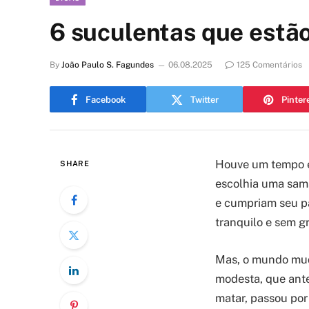
6 suculentas que estã
By
João Paulo S. Fagundes
06.08.2025
125 Comentários
Facebook
Twitter
Pinter
Houve um tempo em
SHARE
escolhia uma sama
e cumpriam seu p
tranquilo e sem g
Mas, o mundo mudo
modesta, que ante
matar, passou por