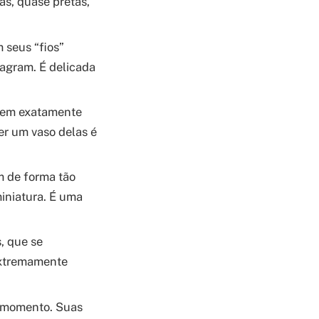
s, quase pretas,
 seus “fios”
tagram. É delicada
ecem exatamente
r um vaso delas é
 de forma tão
iniatura. É uma
, que se
 extremamente
o momento. Suas