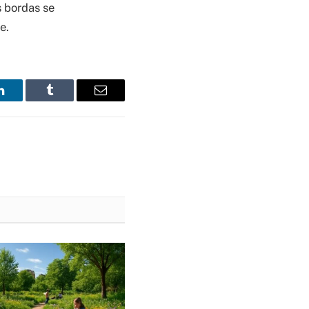
 bordas se
e.
LinkedIn
Tumblr
Email