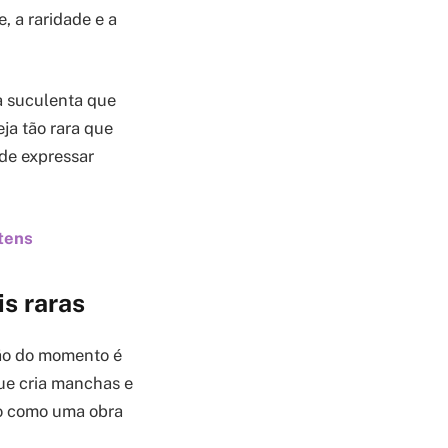
, a raridade e a
a suculenta que
ja tão rara que
de expressar
itens
is raras
são do momento é
ue cria manchas e
ão como uma obra