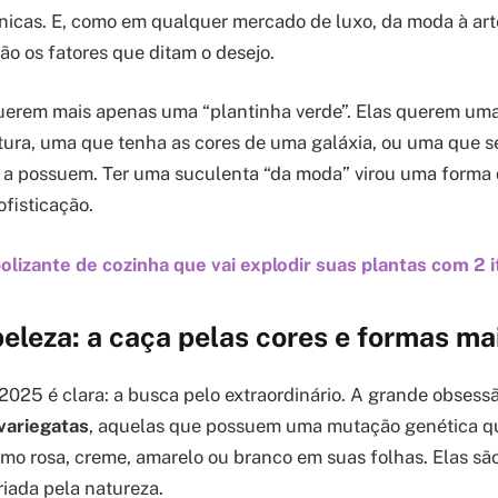
únicas. E, como em qualquer mercado de luxo, da moda à arte
o os fatores que ditam o desejo.
uerem mais apenas uma “plantinha verde”. Elas querem um
ura, uma que tenha as cores de uma galáxia, ou uma que se
a possuem. Ter uma suculenta “da moda” virou uma forma 
ofisticação.
olizante de cozinha que vai explodir suas plantas com 2 
eleza: a caça pelas cores e formas ma
2025 é clara: a busca pelo extraordinário. A grande obses
variegatas
, aquelas que possuem uma mutação genética q
como rosa, creme, amarelo ou branco em suas folhas. Elas s
riada pela natureza.