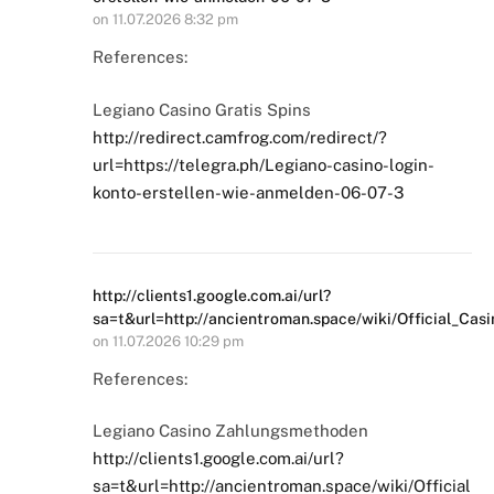
on
11.07.2026 8:32 pm
References:
Legiano Casino Gratis Spins
http://redirect.camfrog.com/redirect/?
url=https://telegra.ph/Legiano-casino-login-
konto-erstellen-wie-anmelden-06-07-3
http://clients1.google.com.ai/url?
sa=t&url=http://ancientroman.space/wiki/Official_Casi
on
11.07.2026 10:29 pm
References:
Legiano Casino Zahlungsmethoden
http://clients1.google.com.ai/url?
sa=t&url=http://ancientroman.space/wiki/Official