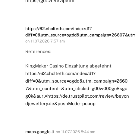
https://goz.vn/levipettit
https://62.cholteth.com/index/d1?
diff=0&utm_source=ogdd&utm_campaign=26607&utm_c
on
11.07.2026 7:57 am
References:
KingMaker Casino Einzahlung abgelehnt
https://62.cholteth.com/index/d1?
diff=0&utm_source=ogdd&utm_campaign=2660
7&utm_content=&utm_clickid=g00w000go8sgc
g0k&aurl=https://de.trustpilot.com/review/beyon
djewellery.de&pushMode=popup
maps.google.li
on
11.07.2026 8:44 am