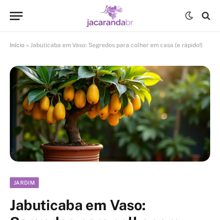
Início
»
Jabuticaba em Vaso: Segredos para colher em casa (e rápido!)
JARDIM
Jabuticaba em Vaso: