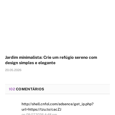
Jardim minimalista: Crie um refúgio sereno com
design simples e elegante
20.05.2026
102
COMENTÁRIOS
http://shell.cnfol.com/adsence/get_ip.php?
url=https://tzu.to/cacZJ
on
09.07.2026 4:48 pm